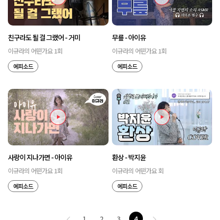
친구라도 될 걸 그랬어 - 거미
무릎 - 아이유
이규라의 어떤가요 1회
이규라의 어떤가요 1회
에피소드
에피소드
사랑이 지나가면 - 아이유
환상 - 박지윤
이규라의 어떤가요 1회
이규라의 어떤가요 회
에피소드
에피소드
1
2
3
4