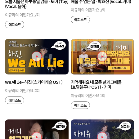
오늘 서울은 하루종일 맑음 - 토이 (Toy)
해줄 수 없는 일 - 박효신 (Vocal. 거미)
(Vocal. 윤하)
이규라의 어떤가요 2회
이규라의 어떤가요 2회
에피소드
에피소드
We All Lie - 하진 (스카이캐슬 OST)
기억해줘요 내 모든 날과 그때를
(호텔델루나 OST) - 거미
이규라의 어떤가요 2회
이규라의 어떤가요 1회
에피소드
에피소드