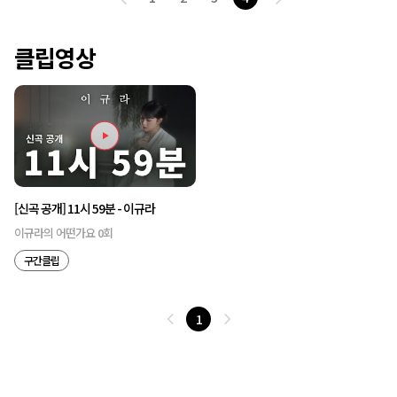
클립영상
[신곡 공개] 11시 59분 - 이규라
이규라의 어떤가요 0회
구간클립
1