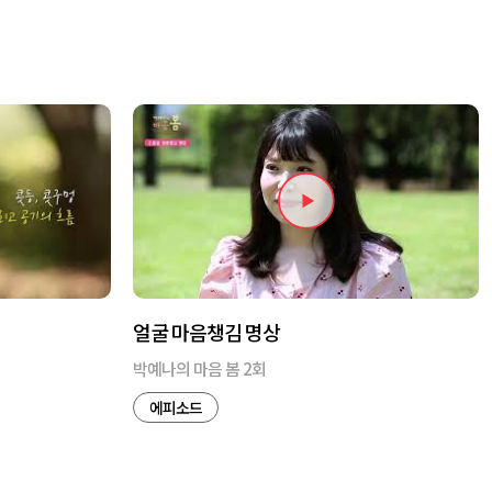
얼굴 마음챙김 명상
박예나의 마음 봄 2회
에피소드