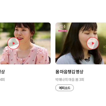
명상
몸 마음챙김 명상
4회
박예나의 마음 봄 3회
에피소드