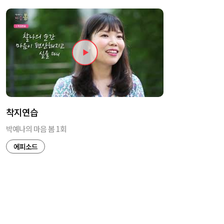
착지연습
박예나의 마음 봄 1회
에피소드