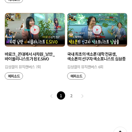
바로크_꼰대에서 사차원_낭만_
국내 최초의 색소폰 대학 전공생,
바이올리니스트가 된 E.SIVO
색소폰의 선구자 색소포니스트 심삼종
김성결의 뮤직캔버스 7회
김성결의 뮤직캔버스 6회
에피소드
에피소드
1
2