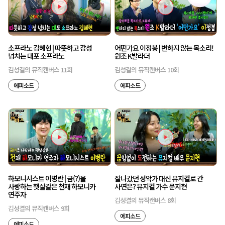
소프라노 김혜현 | 따뜻하고 감성
어떤가요 이정봉 | 변하지 않는 목소리!
넘치는 대포 소프라노
원조 K발라더
김성결의 뮤직캔버스 11회
김성결의 뮤직캔버스 10회
에피소드
에피소드
하모니시스트 이병란 | 금(?)을
잘나갔던 성악가 대신 뮤지컬로 간
사랑하는 햇살같은 천재 하모니카
사연은? 뮤지컬 가수 문지현
연주자
김성결의 뮤직캔버스 8회
김성결의 뮤직캔버스 9회
에피소드
에피소드