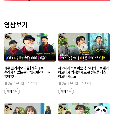
영상보기
가수 일기예보 나들 | 계획대로
하모니시스트 이윤석 | S대와 노르웨이
흘러가지 않는 음악 인생반전이야기
하모니카 역사를 새로 쓴 월드클래스
좋아좋아!
하모니시스트
김성결의 뮤직캔버스 13회
김성결의 뮤직캔버스 12회
에피소드
에피소드