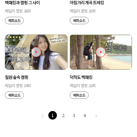
백패킹과 캠핑 그 사이
아침가리 계곡 트레킹
헤일리 캠핑 26회
헤일리 캠핑 25회
에피소드
에피소드
철원 숲속 캠핑
덕적도 백패킹
헤일리 캠핑 24회
헤일리 캠핑 22회
에피소드
에피소드
1
2
3
4