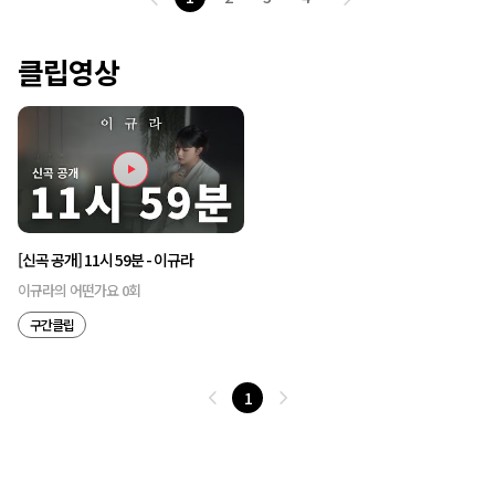
클립영상
[신곡 공개] 11시 59분 - 이규라
이규라의 어떤가요 0회
구간클립
1