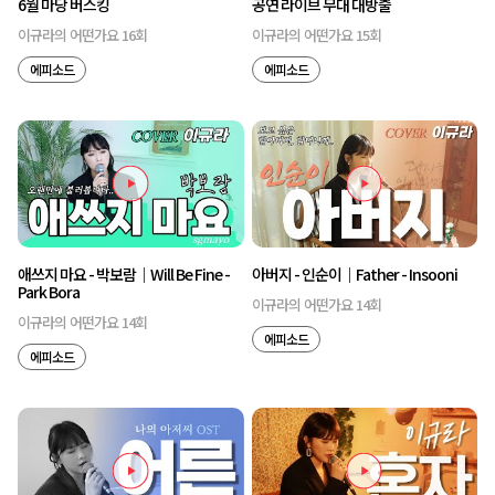
6월 마당 버스킹
공연 라이브 무대 대방출
이규라의 어떤가요 16회
이규라의 어떤가요 15회
에피소드
에피소드
애쓰지 마요 - 박보람｜Will Be Fine -
아버지 - 인순이｜Father - Insooni
Park Bora
이규라의 어떤가요 14회
이규라의 어떤가요 14회
에피소드
에피소드