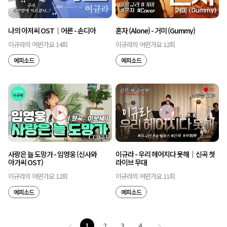
나의 아저씨 OST｜어른 - 손디아
혼자 (Alone) - 거미 (Gummy)
이규라의 어떤가요 14회
이규라의 어떤가요 12회
에피소드
에피소드
사랑은 늘 도망가 - 임영웅 (신사와
이규라 - 우리 헤어지다 못해｜신곡 첫
아가씨 OST)
라이브 무대
이규라의 어떤가요 12회
이규라의 어떤가요 11회
에피소드
에피소드
1
2
3
4