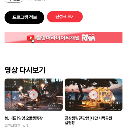
편성표 보기
프로그램 정보
영상 다시보기
봄, 나른 | 양양 오토캠핑장
감성캠핑 끝판왕 | 태안 사목공원
캠핑장
피크니캠프 168회