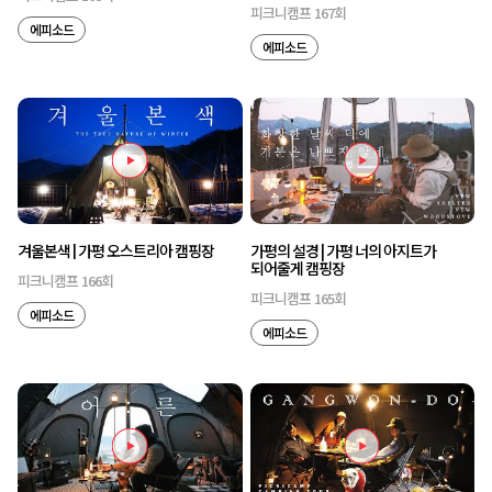
피크니캠프 167회
에피소드
에피소드
겨울본색 | 가평 오스트리아 캠핑장
가평의 설경 | 가평 너의 아지트가
되어줄게 캠핑장
피크니캠프 166회
피크니캠프 165회
에피소드
에피소드