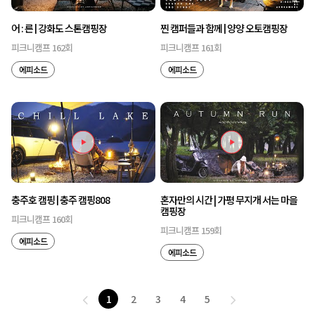
어 : 른 | 강화도 스톤캠핑장
찐 캠퍼들과 함께 | 양양 오토캠핑장
피크니캠프 162회
피크니캠프 161회
에피소드
에피소드
충주호 캠핑 | 충주 캠핑808
혼자만의 시간 | 가평 무지개 서는 마을
캠핑장
피크니캠프 160회
피크니캠프 159회
에피소드
에피소드
1
2
3
4
5