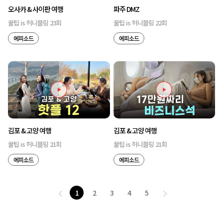
오사카 & 사이판 여행
파주 DMZ
꿀팁 is 허니블링 23회
꿀팁 is 허니블링 22회
에피소드
에피소드
김포 & 고양 여행
김포 & 고양 여행
꿀팁 is 허니블링 21회
꿀팁 is 허니블링 21회
에피소드
에피소드
1
2
3
4
5