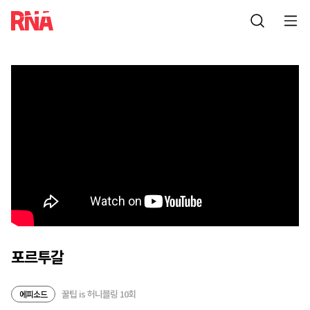
포르투갈
꿀팁 is 허니블링 10회
에피소드