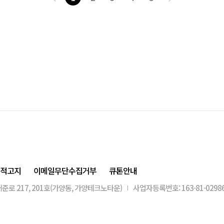
적고지
이메일무단수집거부
큐톤안내
준로 217, 201호(가양동, 가양테크노타운)
사업자등록번호: 163-81-0298