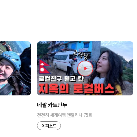
네팔 카트만두
천천히 세계여행 앤젤리나 75회
에피소드