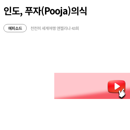
인도, 푸자(Pooja)의식
에피소드
천천히 세계여행 앤젤리나 43회