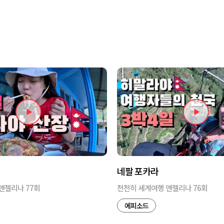
네팔 포카라
앤젤리나 77회
천천히 세계여행 앤젤리나 76회
에피소드