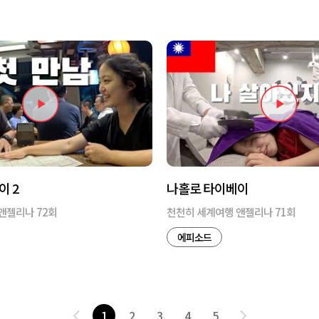
이 2
나홀로 타이베이
앤젤리나 72회
천천히 세계여행 앤젤리나 71회
에피소드
1
2
3
4
5