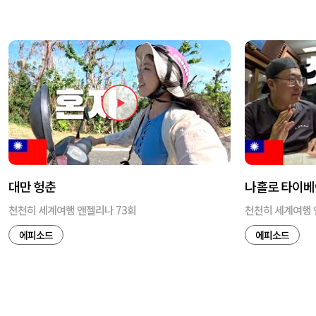
대만 헝춘
나홀로 타이베
천천히 세계여행 앤젤리나 73회
천천히 세계여행 
에피소드
에피소드