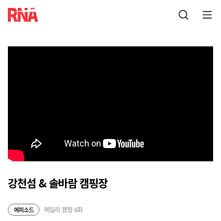
강천섬 & 솔바람 캠핑장
헤일리 캠핑 6회
에피소드