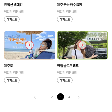
원적산 백패킹
제주 금능 해수욕장
헤일리 캠핑 9회
헤일리 캠핑 8회
에피소드
에피소드
제주도
영월 슬로우캠프
헤일리 캠핑 7회
헤일리 캠핑 5회
에피소드
에피소드
1
2
3
4