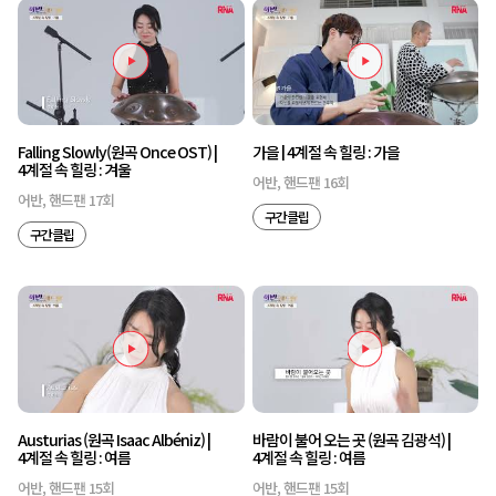
Falling Slowly(원곡 Once OST) |
가을 | 4계절 속 힐링 : 가을
4계절 속 힐링 : 겨울
어반, 핸드팬 16회
어반, 핸드팬 17회
구간클립
구간클립
Austurias (원곡 Isaac Albéniz) |
바람이 불어 오는 곳 (원곡 김광석) |
4계절 속 힐링 : 여름
4계절 속 힐링 : 여름
어반, 핸드팬 15회
어반, 핸드팬 15회