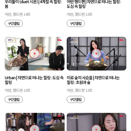
우리둘이 (duet 시온) | 4계절 속 힐링 :
어반 핸드팬 | 자연으로 떠나는 힐링 :
봄
도심 속 힐링
어반, 핸드팬 14회
어반, 핸드팬 13회
구간클립
구간클립
Urban | 자연으로 떠나는 힐링 : 도심 속
미로 숲의 사슴들 | 자연으로 떠나는
힐링
힐링 : 초원과 숲
어반, 핸드팬 13회
어반, 핸드팬 12회
구간클립
구간클립