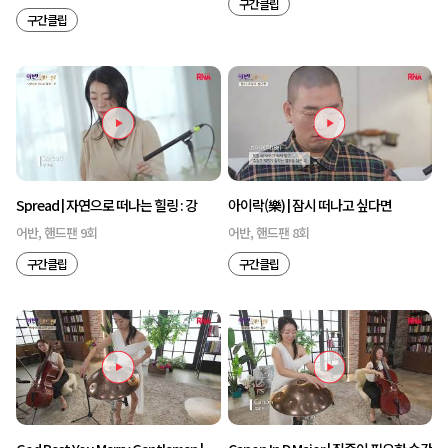
구간클립
구간클립
Spread | 자연으로 떠나는 힐링 : 강
아이락(樂) | 잠시 떠나고 싶다면
어반, 핸드팬 9회
어반, 핸드팬 8회
구간클립
구간클립