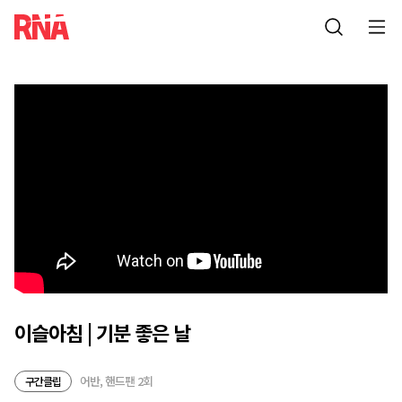
이슬아침 | 기분 좋은 날
어반, 핸드팬 2회
구간클립