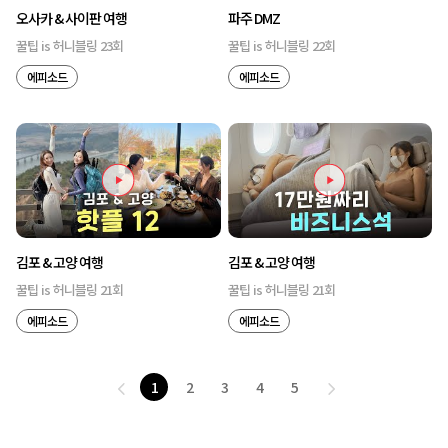
오사카 & 사이판 여행
파주 DMZ
꿀팁 is 허니블링 23회
꿀팁 is 허니블링 22회
에피소드
에피소드
김포 & 고양 여행
김포 & 고양 여행
꿀팁 is 허니블링 21회
꿀팁 is 허니블링 21회
에피소드
에피소드
1
2
3
4
5