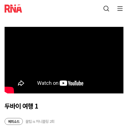
두바이 여행 1
꿀팁 is 허니블링 2회
에피소드