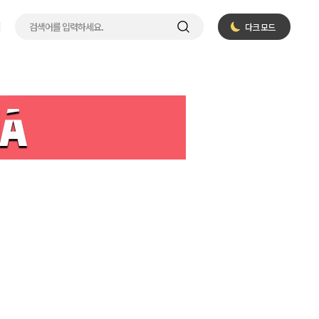
입
다크 모드