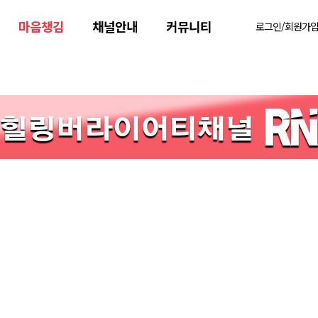
마음챙김
채널안내
커뮤니티
로그인/회원가